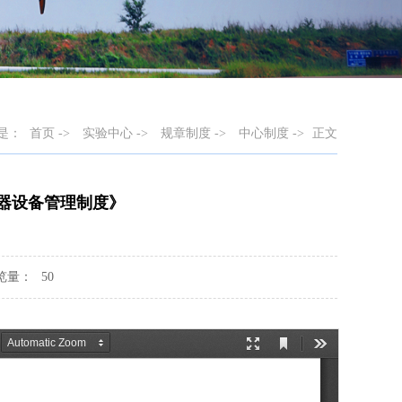
是：
首页
->
实验中心
->
规章制度
->
中心制度
->
正文
器设备管理制度》
览量：
50