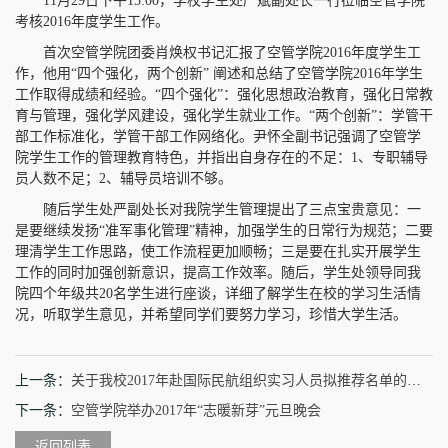
11月29日下午15:00，学校学生处严斌副处长一行莅临空管学院
考核2016年度学生工作。
首次空管学院团委肖焕权书记汇报了空管学院2016年度学生工
作，他用“四个强化，两个创新” 阐述和总结了空管学院2016年学生
工作取得成绩和经验。“四个强化”：强化思想政治教育，强化日常教
育与管理，强化学风建设，强化学生就业工作。“两个创新”：学管干
部工作标准化，学管干部工作网络化。尹怀全副书记强调了空管学
院学生工作的管理教育特色，并指出自身存在的不足：1、专职辅导
员人数不足；2、辅导员培训不够。
随后学生处严副处长对我院学生管理提出了三点宝贵意见：一
是要继续发扬“准军事化管理”精神，加强学生的日常行为规范；二要
理清学生工作思路，使工作流程更加顺畅；三是要在扎实开展学生
工作的同时加强创新意识，提高工作效率。随后，学生处领导同我
院四个年级共20名学生进行座谈，详细了解学生在校的学习生活情
况，听取学生意见，并希望同学们要努力学习，珍惜大学生活。
上一条：
关于我校2017年赴国际民航组织实习人员拟推荐名单的公示
下一条：
空管学院举办2017年“志暖新芽”元旦晚会
返回列表